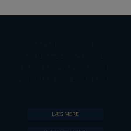
HOS SERO GULD
OPKØBER VI DIT
GULD OG SØLV TIL
DE HØJESTE PRISER
LÆS MERE