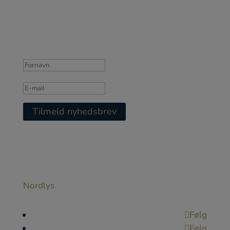
Få seneste Guld- og sølv nyt
Tak for din tilmelding 🙂
Tilmeld nyhedsbrev
Nyhedsbrevet kan til enhver tid afmeldes. Vi
sender højst 2 om måneden.
Nordlys
Følg
Følg