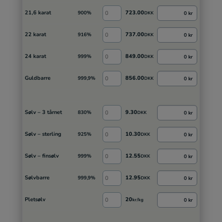
21,6 karat
723.00
900%
0 kr
DKK
22 karat
737.00
916%
0 kr
DKK
24 karat
849.00
999%
0 kr
DKK
Guldbarre
856.00
999,9%
0 kr
DKK
Sølv – 3 tårnet
9.30
830%
0 kr
DKK
Sølv – sterling
10.30
925%
0 kr
DKK
Sølv – finsølv
12.55
999%
0 kr
DKK
Sølvbarre
12.95
999,9%
0 kr
DKK
Pletsølv
20
0 kr
kr/kg