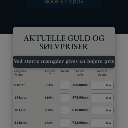
BOOK ET MØDE
AKTUELLE GULD OG
SØLVPRISER
Ved større mængder gives en højere pris
Dagens
Finhed
Gram
Gram
Samlet
%
Priser
pris
beløb
8 karat
269.00
333%
0 kr
DKK
14 karat
475.00
585%
0 kr
DKK
18 karat
610.00
750%
0 kr
DKK
21 karat
713.00
875%
0 kr
DKK