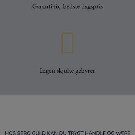
Garanti for bedste dagspris

Ingen skjulte gebyrer
Vores kunder siger
HOS SERO GULD KAN DU TRYGT HANDLE OG VÆRE