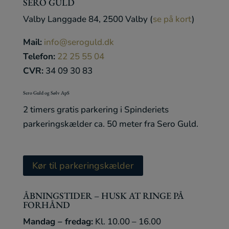
SERO GULD
Valby Langgade 84, 2500 Valby (
se på kort
)
Mail:
info@seroguld.dk
Telefon:
22 25 55 04
CVR:
34 09 30 83
Sero Guld og Sølv ApS
2 timers gratis
parkering
i Spinderiets
parkering
skælder ca. 50 meter fra Sero Guld.
Kør til parkeringskælder
ÅBNINGSTIDER – HUSK AT RINGE PÅ
FORHÅND
Mandag – fredag:
Kl. 10.00 – 16.00