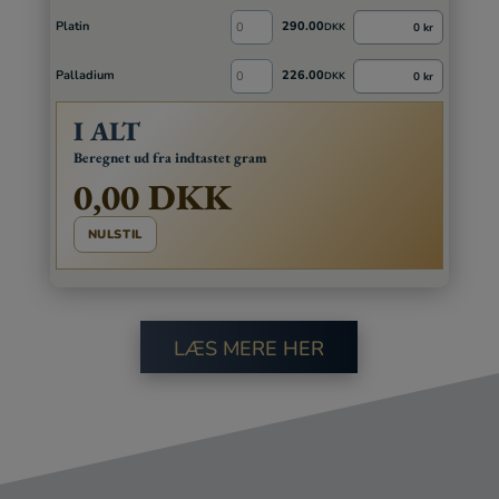
Platin
290.00
0 kr
DKK
Palladium
226.00
0 kr
DKK
I ALT
Beregnet ud fra indtastet gram
0,00 DKK
NULSTIL
LÆS MERE HER