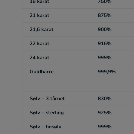
18 karat
750%
21 karat
875%
21,6 karat
900%
22 karat
916%
24 karat
999%
Guldbarre
999,9%
Sølv – 3 tårnet
830%
Sølv – sterling
925%
Sølv – finsølv
999%