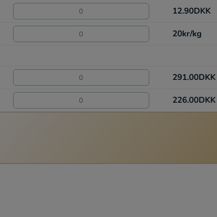
12.90
DKK
20
kr/kg
291.00
DKK
226.00
DKK