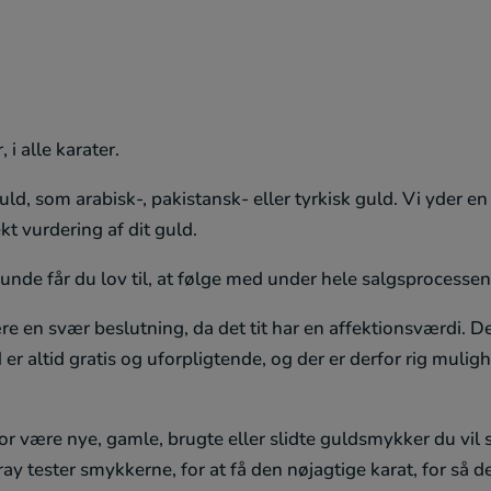
i alle karater.
d, som arabisk-, pakistansk- eller tyrkisk guld. Vi yder e
kt vurdering af dit guld.
de får du lov til, at følge med under hele salgsprocessen
e en svær beslutning, da det tit har en affektionsværdi. Det e
 er altid gratis og uforpligtende, og der er derfor rig muli
r være nye, gamle, brugte eller slidte guldsmykker du vil 
ray tester smykkerne, for at få den nøjagtige karat, for så 