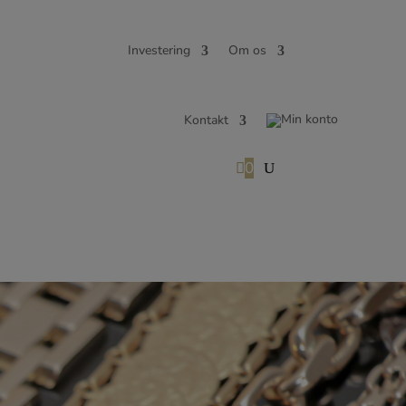
Investering
Om os
Kontakt

0