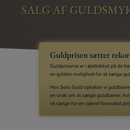
SALG AF GULDSMY
Guldprisen sætter reko
Guldpriserne er i øjeblikket på de h
en gylden mulighed for at sælge guld
Hos Sero Guld opkøber vi guldbarrer 
en snak om at sælge guldbarrer, hvi
vil sælge for en yderst favorabel pri