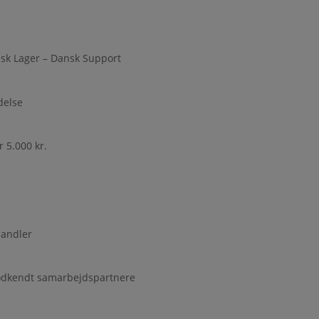
k Lager – Dansk Support
delse
r 5.000 kr.
handler
godkendt samarbejdspartnere