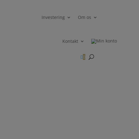
Investering
Om os
Kontakt

0