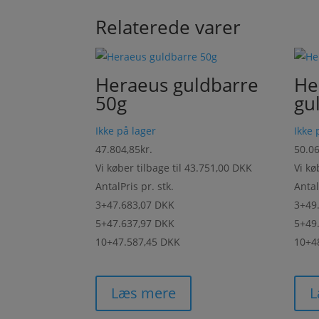
Relaterede varer
Heraeus guldbarre
He
50g
gu
Ikke på lager
Ikke 
47.804,85
kr.
50.0
Vi køber tilbage til
43.751,00 DKK
Vi kø
Antal
Pris pr. stk.
Anta
3+
47.683,07 DKK
3+
49
5+
47.637,97 DKK
5+
49
10+
47.587,45 DKK
10+
4
Læs mere
L