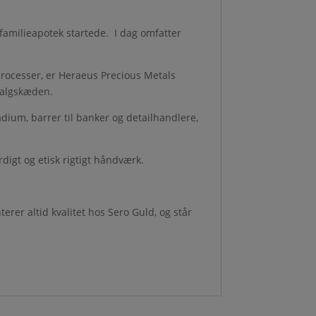
 familieapotek startede. I dag omfatter
processer, er Heraeus Precious Metals
salgskæden.
adium, barrer til banker og detailhandlere,
rdigt og etisk rigtigt håndværk.
erer altid kvalitet hos Sero Guld, og står