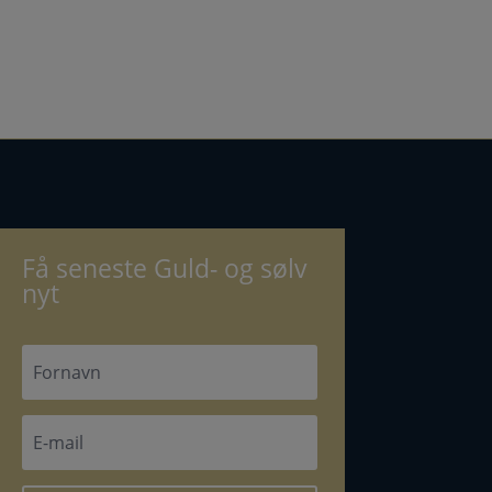
Få seneste Guld- og sølv
nyt