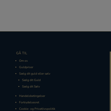
GÅ TIL
Om os
Guldpriser
Sælg dit guld eller sølv
Sælg dit Guld
Sælg dit Sølv
Handelsbetingelser
Fortrydelsesret
Cookie- og Privatlivspolitik