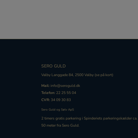
SERO GULD
Valby Langgade 84, 2500 Valby (
se på kort
)
Mail:
info@seroguld.dk
Telefon:
22 25 55 04
CVR:
34 09 30 83
Sero Guld og Sølv ApS
2 timers gratis
parkering
i Spinderiets
parkering
skælder ca.
50 meter fra Sero Guld.