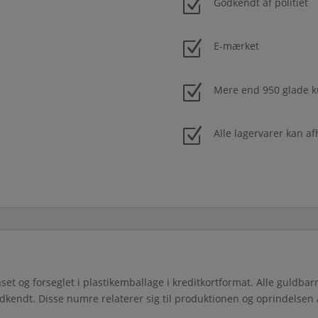
Z
Godkendt af politiet
Z
E-mærket
Z
Mere end 950 glade k
Z
Alle lagervarer kan af
t og forseglet i plastikemballage i kreditkortformat. Alle guldba
dkendt. Disse numre relaterer sig til produktionen og oprindelsen 