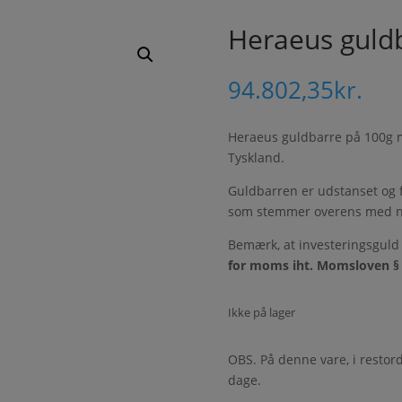
Heraeus guld
94.802,35
kr.
Heraeus guldbarre på 100g m
Tyskland.
Guldbarren er udstanset og f
som stemmer overens med n
Bemærk, at investeringsguld
for moms iht. Momsloven § 7
Ikke på lager
OBS. På denne vare, i restord
dage.