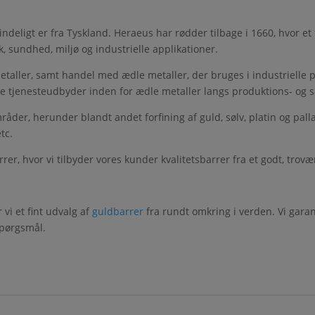
indeligt er fra Tyskland. Heraeus har rødder tilbage i 1660, hvor et
, sundhed, miljø og industrielle applikationer.
etaller, samt handel med ædle metaller, der bruges i industrielle 
e tjenesteudbyder inden for ædle metaller langs produktions- og 
råder, herunder blandt andet forfining af guld, sølv, platin og pall
tc.
rrer, hvor vi tilbyder vores kunder kvalitetsbarrer fra et godt, trovæ
vi et fint udvalg af
guldbarrer
fra rundt omkring i verden. Vi garant
spørgsmål.