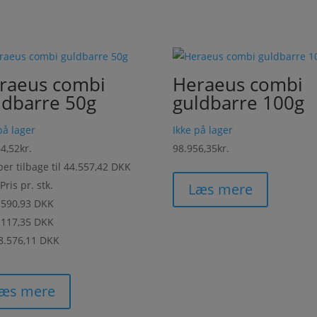
raeus combi
Heraeus combi
ldbarre 50g
guldbarre 100g
på lager
Ikke på lager
64,52
kr.
98.956,35
kr.
ber tilbage til
44.557,42 DKK
l
Pris pr. stk.
Læs mere
.590,93 DKK
.117,35 DKK
8.576,11 DKK
æs mere