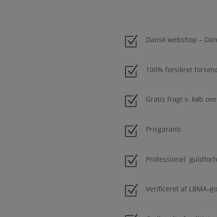
Z
Dansk webshop – Dans
Z
100% forsikret forsen
Z
Gratis fragt v. køb ove
Z
Prisgaranti
Z
Professionel guldfor
Z
Verificeret af LBMA-