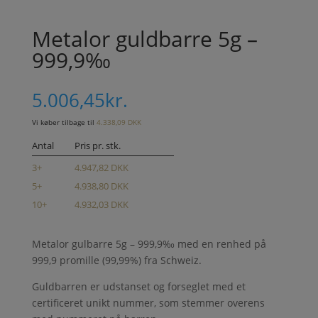
Metalor guldbarre 5g –
999,9‰
5.006,45
kr.
Vi køber tilbage til
4.338,09 DKK
Antal
Pris pr. stk.
3+
4.947,82 DKK
5+
4.938,80 DKK
10+
4.932,03 DKK
Metalor gulbarre 5g – 999,9‰ med en renhed på
999,9 promille (99,99%) fra Schweiz.
Guldbarren er udstanset og forseglet med et
certificeret unikt nummer, som stemmer overens