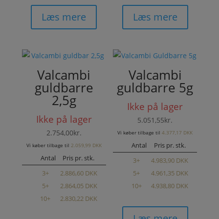
Læs mere
Læs mere
Valcambi
Valcambi
guldbarre
guldbarre 5g
2,5g
Ikke på lager
Ikke på lager
5.051,55
kr.
2.754,00
kr.
Vi køber tilbage til
4.377,17 DKK
Antal
Pris pr. stk.
Vi køber tilbage til
2.059,99 DKK
Antal
Pris pr. stk.
3+
4.983,90 DKK
3+
2.886,60 DKK
5+
4.961,35 DKK
5+
2.864,05 DKK
10+
4.938,80 DKK
10+
2.830,22 DKK
Læs mere