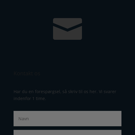

Kontakt os
Har du en forespørgsel, så skriv til os her. Vi svarer
indenfor 1 time.