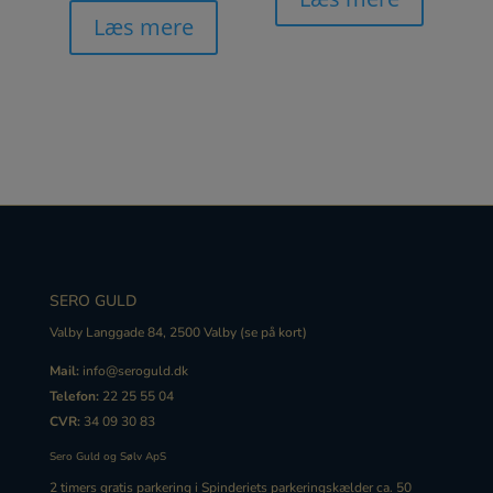
Læs mere
SERO GULD
Valby Langgade 84, 2500 Valby (
se på kort
)
Mail:
info@seroguld.dk
Telefon:
22 25 55 04
CVR:
34 09 30 83
Sero Guld og Sølv ApS
2 timers gratis
parkering
i Spinderiets
parkering
skælder ca. 50