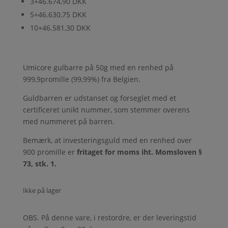
3+
46.674,90 DKK
5+
46.630,75 DKK
10+
46.581,30 DKK
Umicore gulbarre på 50g med en renhed på
999,9promille (99,99%) fra Belgien.
Guldbarren er udstanset og forseglet med et
certificeret unikt nummer, som stemmer overens
med nummeret på barren.
Bemærk, at investeringsguld med en renhed over
900 promille er
fritaget for moms iht. Momsloven §
73, stk. 1.
Ikke på lager
OBS. På denne vare, i restordre, er der leveringstid