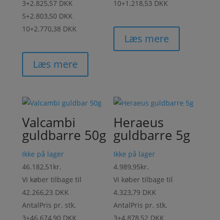
3+
2.825,57 DKK
10+
1.218,53 DKK
5+
2.803,50 DKK
10+
2.770,38 DKK
Læs mere
Læs mere
Valcambi
Heraeus
guldbarre 50g
guldbarre 5g
Ikke på lager
Ikke på lager
46.182,51
kr.
4.989,95
kr.
Vi køber tilbage til
Vi køber tilbage til
42.266,23 DKK
4.323,79 DKK
Antal
Pris pr. stk.
Antal
Pris pr. stk.
3+
46.674,90 DKK
3+
4.878,52 DKK