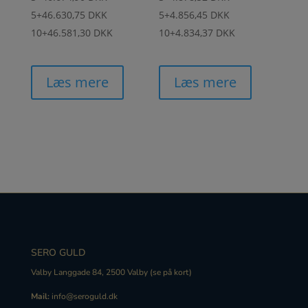
5+
46.630,75 DKK
5+
4.856,45 DKK
10+
46.581,30 DKK
10+
4.834,37 DKK
Læs mere
Læs mere
SERO GULD
Valby Langgade 84, 2500 Valby (
se på kort
)
Mail:
info@seroguld.dk