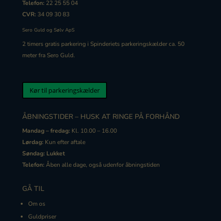
Telefon:
22 25 55 04
CVR:
34 09 30 83
Sero Guld og Sølv ApS
2 timers gratis
parkering
i Spinderiets
parkering
skælder ca. 50
meter fra Sero Guld.
Kør til parkeringskælder
ÅBNINGSTIDER – HUSK AT RINGE PÅ FORHÅND
Mandag – fredag:
Kl. 10.00 – 16.00
Lørdag:
Kun efter aftale
Søndag:
Lukket
Telefon:
Åben alle dage, også udenfor åbningstiden
GÅ TIL
Om os
Guldpriser