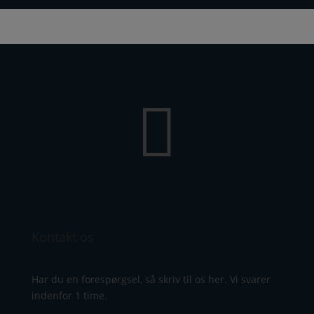

Kontakt os
Har du en forespørgsel, så skriv til os her. Vi svarer
indenfor 1 time.