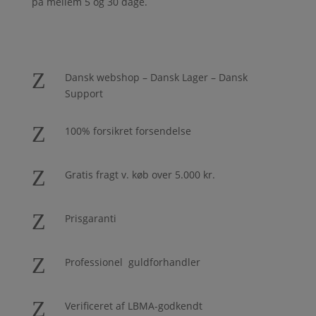
på mellem 5 og 30 dage.
Z
Dansk webshop – Dansk Lager – Dansk
Support
Z
100% forsikret forsendelse
Z
Gratis fragt v. køb over 5.000 kr.
Z
Prisgaranti
Z
Professionel guldforhandler
Z
Verificeret af LBMA-godkendt