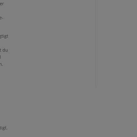
 er
e-
gtigt
t du
d
m.
tigt.