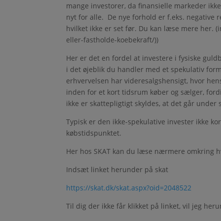
mange investorer, da finansielle markeder ikke 
nyt for alle. De nye forhold er f.eks. negative
hvilket ikke er set før. Du kan læse mere her. (
eller-fastholde-koebekraft/))
Her er det en fordel at investere i fysiske guldb
i det øjeblik du handler med et spekulativ form
erhvervelsen har videresalgshensigt, hvor hens
inden for et kort tidsrum køber og sælger, ford
ikke er skattepligtigt skyldes, at det går unde
Typisk er den ikke-spekulative invester ikke kor
købstidspunktet.
Her hos SKAT kan du læse nærmere omkring h
Indsæt linket herunder på skat
https://skat.dk/skat.aspx?oid=2048522
Til dig der ikke får klikket på linket, vil jeg h