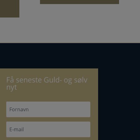
Få seneste Guld- og sølv
nyt