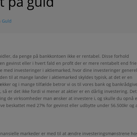
st på guld
n
Guld
ie midler, da penge på bankkontoen ikke er rentabel. Disse forhold
n gevinst eller i hvert fald en profit der er mere rentabelt end frie
te med investeringer i aktiemarked, hvor dine investeringer generel
n til at mange lander i aktiemarked skyldes typisk, at det er en
ækker og i mange tilfælde betror vi os til vores bank og bankrådgive
 så er det ikke fordi vi mener at aktier er en dårlig investering. Det
ng de virksomheder man ønsker at investere i, og skulle du opnå 
 blive beskattet med 27% for gevinst eller udbytte under 56.500kr og a
finansielle markeder er med til at ændre investeringsmønstrene ho