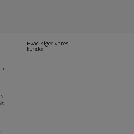
Hvad siger vores
kunder
t er
r,
en
lt
s