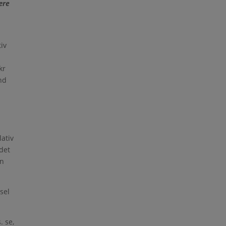
ære
tiv
kr
nd
lativ
ndet
en
sel
. se,