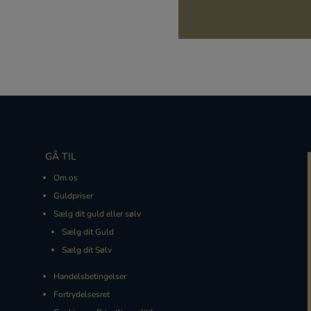
GÅ TIL
Om os
Guldpriser
Sælg dit guld eller sølv
Sælg dit Guld
Sælg dit Sølv
Handelsbetingelser
Fortrydelsesret