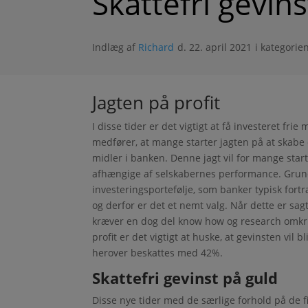
Skattefri gevin
Indlæg af
Richard
d. 22. april 2021
i kategorie
Jagten på profit
I disse tider er det vigtigt at få investeret fr
medfører, at mange starter jagten på at skabe e
midler i banken. Denne jagt vil for mange star
afhængige af selskabernes performance. Grunde
investeringsportefølje, som banker typisk fortr
og derfor er det et nemt valg. Når dette er sagt,
kræver en dog del know how og research omkri
profit er det vigtigt at huske, at gevinsten vil
herover beskattes med 42%.
Skattefri gevinst på guld
Disse nye tider med de særlige forhold på de 