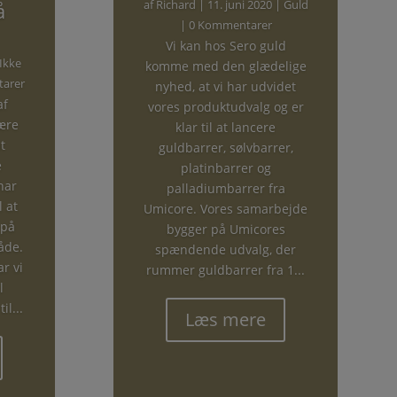
af
Richard
|
11. juni 2020
|
Guld
å
| 0 Kommentarer
Vi kan hos Sero guld
Ikke
komme med den glædelige
arer
nyhed, at vi har udvidet
af
vores produktudvalg og er
ære
klar til at lancere
t
guldbarrer, sølvbarrer,
e
platinbarrer og
 har
palladiumbarrer fra
l at
Umicore. Vores samarbejde
 på
bygger på Umicores
åde.
spændende udvalg, der
r vi
rummer guldbarrer fra 1...
l
il...
Læs mere