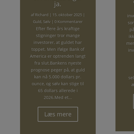
ja.
af
Richard
|
15. oktober 2025
|
inv
Guld
,
Sølv
| 0 Kommentarer
som
Efter flere års kraftige
på
stigninger tror mange
ik
investorer, at guldet har
men
toppet. Men ifølge Bank of
inv
America er optrenden langt
fra slut.Bankens nyeste
prognose peger på, at guld
kan nå 5.000 dollars pr.
sel
ounce, og sølv kan stige til
æ
65 dollars allerede i
2026.Med et...
Læs mere