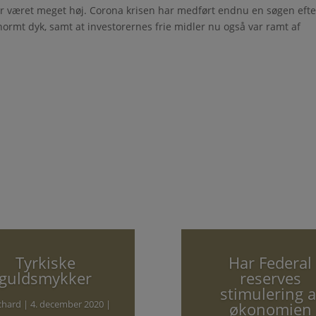
 været meget høj. Corona krisen har medført endnu en søgen efte
normt dyk, samt at investorernes frie midler nu også var ramt af
Tyrkiske
Har Federal
guldsmykker
reserves
stimulering a
chard
|
4. december 2020
|
økonomien