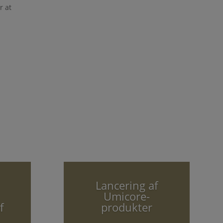
r at
Lancering af
Umicore-
f
produkter