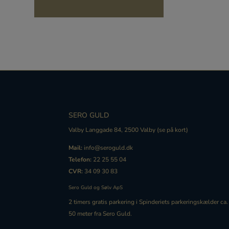
SERO GULD
Valby Langgade 84, 2500 Valby (
se på kort
)
Mail:
info@seroguld.dk
Telefon:
22 25 55 04
CVR:
34 09 30 83
Sero Guld og Sølv ApS
2 timers gratis
parkering
i Spinderiets
parkering
skælder ca.
50 meter fra Sero Guld.