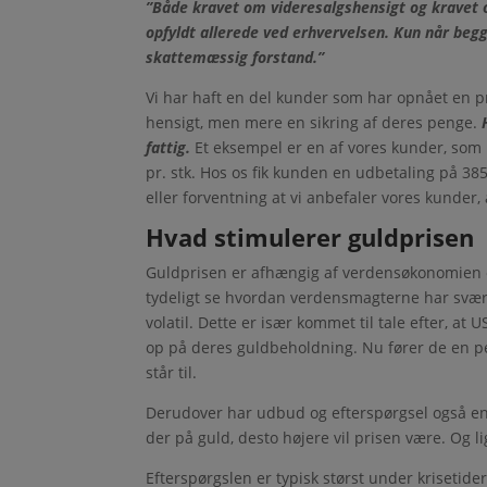
”Både kravet om videresalgshensigt og kravet o
opfyldt allerede ved erhvervelsen. Kun når begge
skattemæssig forstand.”
Vi har haft en del kunder som har opnået en pr
hensigt, men mere en sikring af deres penge.
fattig.
Et eksempel er en af vores kunder, som i
pr. stk. Hos os fik kunden en udbetaling på 38
eller forventning at vi anbefaler vores kunder, 
Hvad stimulerer guldprisen
Guldprisen er afhængig af verdensøkonomien o
tydeligt se hvordan verdensmagterne har svært 
volatil. Dette er især kommet til tale efter, a
op på deres guldbeholdning. Nu fører de en pe
står til.
Derudover har udbud og efterspørgsel også en s
der på guld, desto højere vil prisen være. Og 
Efterspørgslen er typisk størst under krisetide