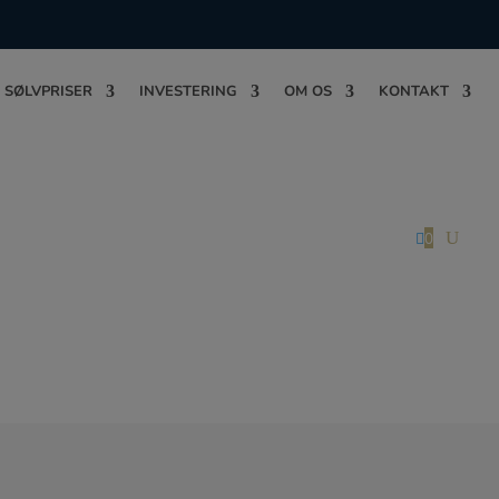
 SØLVPRISER
INVESTERING
OM OS
KONTAKT

0