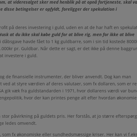
m, at videresalget sker med henblik på at opnå fortjeneste, skal v
 disse betingelser er opfyldt, foreligger der spekulation i
ofit på deres investering i guld, uden en at de har haft en spekula
Husk at du ikke skal købe guld for at blive rig, men for ikke at blive
 dåbsgave havde fået to 1 kg guldbarre, som i sin tid kostede 8000
5.000kr pr. Guldbar. Når dette er sagt, er det ikke på denne baggru
at investere i guld.
g de finansielle instrumenter, der bliver anvendt. Dog kan man
ved at styre værdien af deres valutaer, som fx dollaren, som er re
t USA gik væk fra guldstandarden i 1971, hvor dollarens værdi var bu
ngepolitik, hvor der kan printes penge alt efter hvordan økonomi
tor påvirkning på guldets pris. Her forstås, at jo større efterspørg
lige ledes omvendt.
r, som fx økonomiske eller sundhedsmæssige kriser. Her kan vi f.eks