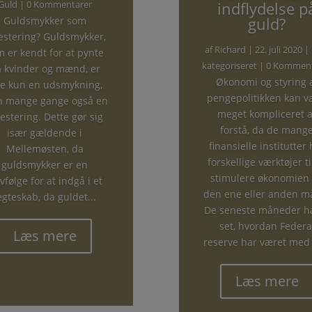
Guld
| 0 Kommentarer
indflydelse p
guld?
Guldsmykker som
estering? Guldsmykker,
af
Richard
|
22. juli 2020
|
 er kendt for at pynte
kategoriseret
| 0 Komment
 kvinder og mænd, er
Økonomi og styring 
ke kun en udsmykning,
pengepolitikken kan v
 mange gange også en
meget kompliceret a
estering. Dette gør sig
forstå, da de mang
især gældende i
finansielle institutter
Mellemøsten, da
forskellige værktøjer ti
guldsmykker er en
stimulere økonomien
vfølge for at indgå i et
den ene eller anden m
gteskab, da guldet...
De seneste måneder ha
set, hvordan Federa
Læs mere
reserve har været med t
Læs mere