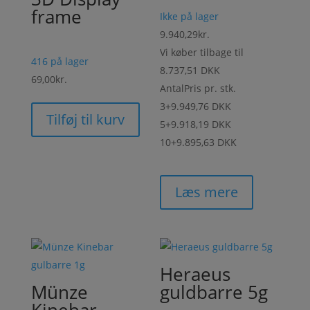
frame
Ikke på lager
9.940,29
kr.
Vi køber tilbage til
416 på lager
8.737,51 DKK
69,00
kr.
Antal
Pris pr. stk.
3+
9.949,76 DKK
Tilføj til kurv
5+
9.918,19 DKK
10+
9.895,63 DKK
Læs mere
Heraeus
Münze
guldbarre 5g
Kinebar