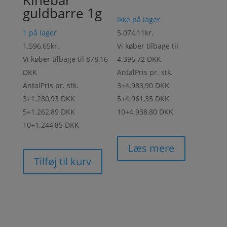
guldbarre 1g
Ikke på lager
1 på lager
5.074,11
kr.
1.596,65
kr.
Vi køber tilbage til
Vi køber tilbage til
878,16
4.396,72 DKK
DKK
Antal
Pris pr. stk.
Antal
Pris pr. stk.
3+
4.983,90 DKK
3+
1.280,93 DKK
5+
4.961,35 DKK
5+
1.262,89 DKK
10+
4.938,80 DKK
10+
1.244,85 DKK
Læs mere
Tilføj til kurv