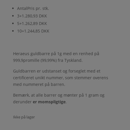
Antal
Pris pr. stk.
3+
1.280,93 DKK
5+
1.262,89 DKK
10+
1.244,85 DKK
Heraeus guldbarre på 1g med en renhed på
999,9promille (99,99%) fra Tyskland.
Guldbarren er udstanset og forseglet med et
certificeret unikt nummer, som stemmer overens
med nummeret på barren.
Bemærk, at alle barrer og mønter på 1 gram og
derunder
er momspligtige
.
Ikke på lager