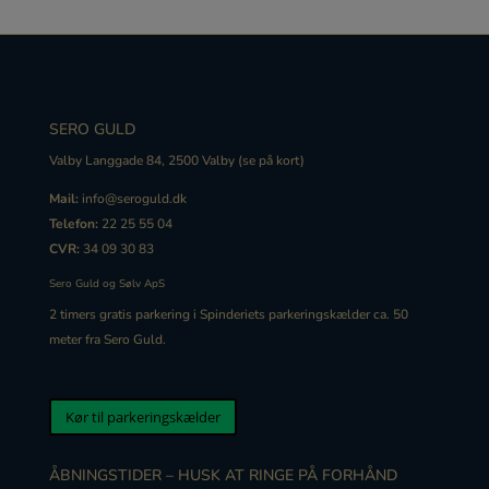
SERO GULD
Valby Langgade 84, 2500 Valby (
se på kort
)
Mail:
info@seroguld.dk
Telefon:
22 25 55 04
CVR:
34 09 30 83
Sero Guld og Sølv ApS
2 timers gratis
parkering
i Spinderiets
parkering
skælder ca. 50
meter fra Sero Guld.
Kør til parkeringskælder
ÅBNINGSTIDER – HUSK AT RINGE PÅ FORHÅND